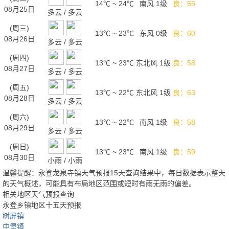
14℃
~
24℃
南风 1级
良：55
08月25日
多云
/
多云
(周三)
13℃
~
23℃
东风 0级
良：60
08月26日
多云
/
多云
(周四)
13℃
~
23℃
东北风 1级
良：58
08月27日
多云
/
多云
(周五)
13℃
~
22℃
东北风 1级
良：63
08月28日
多云
/
多云
(周六)
13℃
~
22℃
南风 1级
良：58
08月29日
多云
/
多云
(周日)
13℃
~
23℃
南风 1级
良：59
08月30日
小雨
/
小雨
温馨提醒：永登龙泉寺镇天气预报15天查询结果中，每日数据表示整天
的天气概述，可能具有布局地区范围或短时有雨无雨的偏差。
相关地区天气预报查询
永登乡镇地区十五天预报
树屏镇
中堡镇