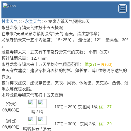
甘肃天气
>>
永登天气
>> 龙泉寺镇天气预报15天
永登龙泉寺镇天气预报十五天概况
在未来7天里龙泉寺镇将会有1天的
雨天
，请注意带伞；
龙泉寺镇未来十五平均温度：
15
~
25
℃
， 最低温：
12°
最高温：
30°
。
龙泉寺镇未来十五天有下雨及异常天气的天数：
小雨（9天）
预计降雨总量：
12.7
mm
永登龙泉寺镇未来十五天平均空气质量范围：
优(27)
~
良(63)
白天穿衣建议：
建议穿棉麻面料的衬衫、薄长裙、薄T恤等清凉透气的
衣服。
夜间穿衣建议：
建议穿套装、夹衣、风衣、休闲装、夹克衫、西装、薄
毛衣等保暖衣服。
永登龙泉寺镇天气预报十五天查询
(今天)
16℃
~
29℃
东北风 1级
优：27
08月08日
晴
/
晴
(周日)
17℃
~
30℃
东风 2级
优：29
08月09日
晴转多云
/
多云